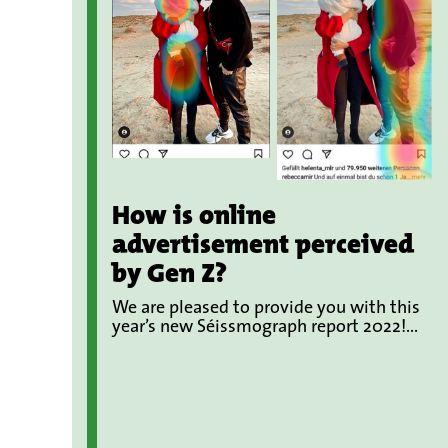
How is online
advertisement perceived
by Gen Z?
We are pleased to provide you with this
year’s new Séissmograph report 2022!...