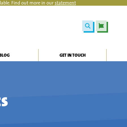
lable. Find out more in our
statement
BLOG
GET IN TOUCH
ts