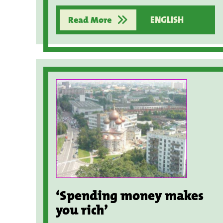
Read More
ENGLISH
‘Spending money makes
you rich’