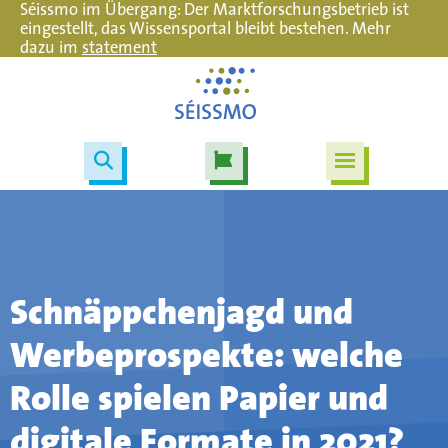
Séissmo im Übergang: Der Marktforschungsbetrieb ist
eingestellt, das Wissensportal bleibt bestehen. Mehr
dazu im
statement
Schnäppchenjagd und
Werbeprospekte: welche
Rolle spielen Papier und
digitale Formate in 2021?