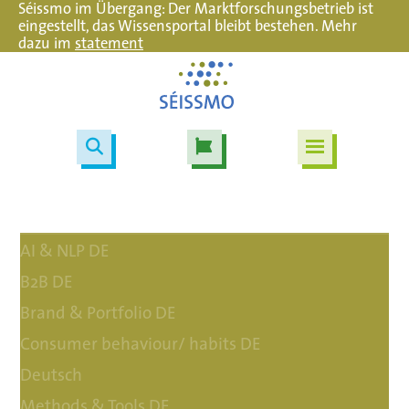
Séissmo im Übergang: Der Marktforschungsbetrieb ist
eingestellt, das Wissensportal bleibt bestehen. Mehr
dazu im
statement
AI & NLP DE
B2B DE
Brand & Portfolio DE
Consumer behaviour/ habits DE
Deutsch
Methods & Tools DE