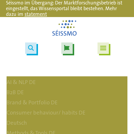
Séissmo im Übergang: Der Marktforschungsbetrieb ist
eingestellt, das Wissensportal bleibt bestehen. Mehr
dazu im
statement
AI & NLP DE
B2B DE
Brand & Portfolio DE
Consumer behaviour/ habits DE
Deutsch
Methods & Tools DE