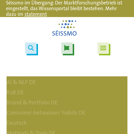
Séissmo im Übergang: Der Marktforschungsbetrieb ist
eingestellt, das Wissensportal bleibt bestehen. Mehr
dazu im
statement
AI & NLP DE
B2B DE
Brand & Portfolio DE
Consumer behaviour/ habits DE
Deutsch
Methods & Tools DE