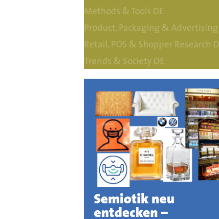
Methods & Tools DE
Product, Packaging & Advertising
Retail, POS & Shopper Research 
Trends & Society DE
Semiotik neu
entdecken –