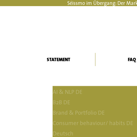
Séissmo im Übergang: Der Markt
STATEMENT
FAQ
AI & NLP DE
B2B DE
Brand & Portfolio DE
Consumer behaviour/ habits DE
Deutsch