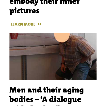
embody their inner
pictures
»
LEARN MORE
Men and their aging
bodies – ‘A dialogue