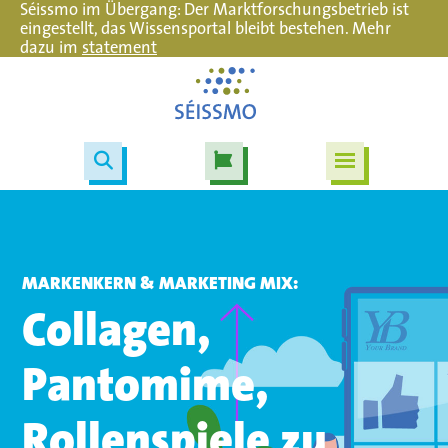
Séissmo im Übergang: Der Marktforschungsbetrieb ist
eingestellt, das Wissensportal bleibt bestehen. Mehr
dazu im
statement
MARKENKERN & MARKETING MIX:
Collagen,
Pantomime,
Rollenspiele zu