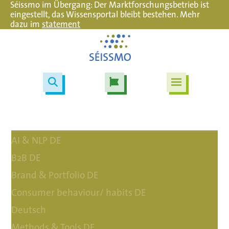
Séissmo im Übergang: Der Marktforschungsbetrieb ist
eingestellt, das Wissensportal bleibt bestehen. Mehr
dazu im
statement
AI & NLP DE
B2B DE
Brand & Portfolio DE
Consumer behaviour/ habits DE
Deutsch
Methods & Tools DE